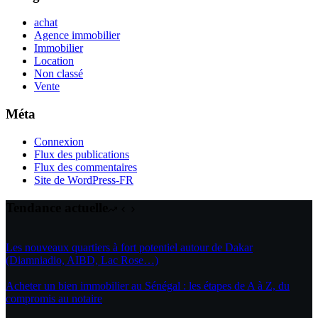
achat
Agence immobilier
Immobilier
Location
Non classé
Vente
Méta
Connexion
Flux des publications
Flux des commentaires
Site de WordPress-FR
Tendance actuelle
Les nouveaux quartiers à fort potentiel autour de Dakar
(Diamniadio, AIBD, Lac Rose…)
Acheter un bien immobilier au Sénégal : les étapes de A à Z, du
compromis au notaire