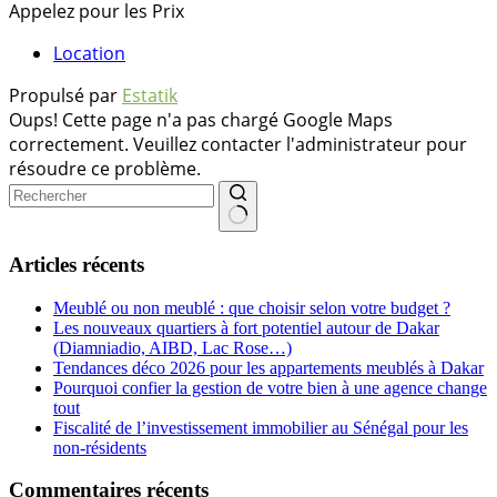
Appelez pour les Prix
Location
Propulsé par
Estatik
Oups! Cette page n'a pas chargé Google Maps
correctement. Veuillez contacter l'administrateur pour
résoudre ce problème.
Aucun
résultat
Articles récents
Meublé ou non meublé : que choisir selon votre budget ?
Les nouveaux quartiers à fort potentiel autour de Dakar
(Diamniadio, AIBD, Lac Rose…)
Tendances déco 2026 pour les appartements meublés à Dakar
Pourquoi confier la gestion de votre bien à une agence change
tout
Fiscalité de l’investissement immobilier au Sénégal pour les
non-résidents
Commentaires récents